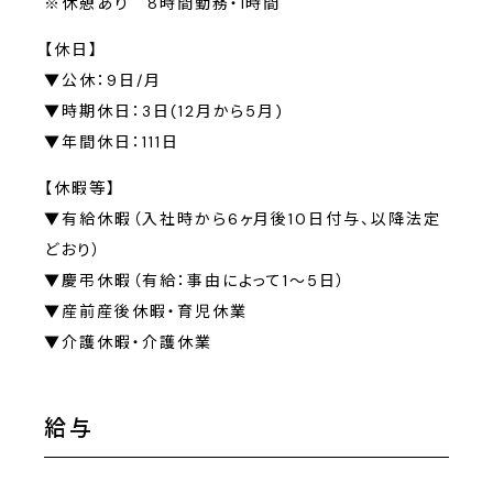
※休憩あり 8時間勤務・1時間
【休日】
▼公休：9日/月
▼時期休日：3日(12月から5月)
▼年間休日：111日
【休暇等】
▼有給休暇（入社時から6ヶ月後10日付与、以降法定
どおり）
▼慶弔休暇（有給：事由によって1〜5日）
▼産前産後休暇・育児休業
▼介護休暇・介護休業
給与