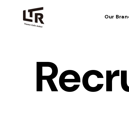
Our Bran
Recr