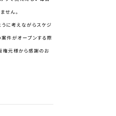
ません。
ように考えながらスケジ
の案件がオープンする際
、版権元様から感謝のお