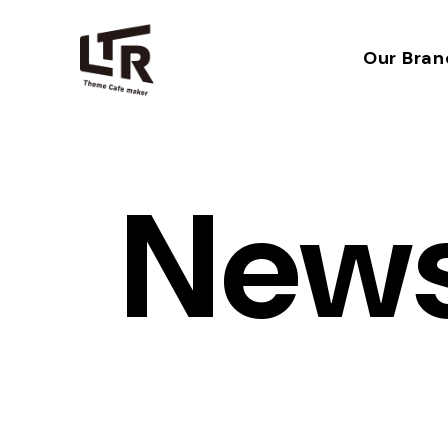
Our Bran
New