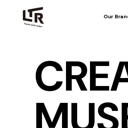
Our Bran
CREA
MUS