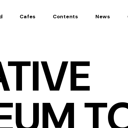
d
Cafes
Contents
News
TIVE
EUM T