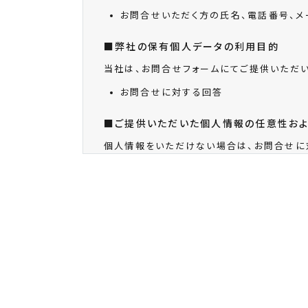
お問合せいただく方の氏名、電話番号、メ
■弊社の保有個人データの利用目的
当社は、お問合せフォームにてご提供いただ
お問合せに対する回答
■ご提供いただいた個人情報の任意性お
個人情報をいただけない場合は、お問合せに
■弊社運営WEBサイトにおける個人情報
●アクセス解析ツールについて
当サイト及び弊社が運営するWEBサイトでは、
このGoogleアナリティクスはトラフィック
人を特定するものではありません。
この機能はCookieを無効にすることで収
ック
]してください。
●保有個人データの開示等の請求等